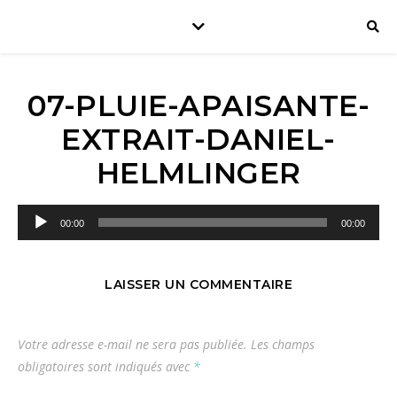
07-PLUIE-APAISANTE-
EXTRAIT-DANIEL-
HELMLINGER
Lecteur
00:00
00:00
audio
LAISSER UN COMMENTAIRE
Votre adresse e-mail ne sera pas publiée.
Les champs
obligatoires sont indiqués avec
*