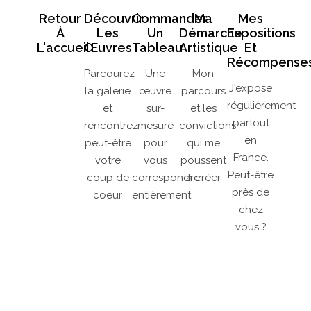
Retour
Découvrir
Commander
Ma
Mes
À
Les
Un
Démarche
Expositions
L'accueil
Œuvres
Tableau
Artistique
Et
Récompense
Parcourez
Une
Mon
J'expose
la galerie
œuvre
parcours
régulièrement
et
sur-
et les
partout
rencontrez
mesure
convictions
en
peut-être
pour
qui me
France.
votre
vous
poussent
Peut-être
coup de
correspondre
à créer
près de
coeur
entièrement
chez
vous ?